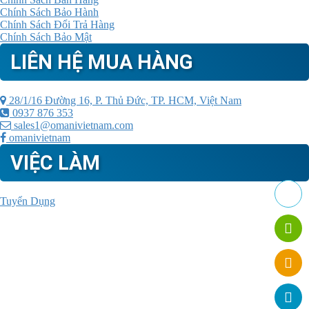
Chính Sách Bảo Hành
Chính Sách Đổi Trả Hàng
Chính Sách Bảo Mật
LIÊN HỆ MUA HÀNG
28/1/16 Đường 16, P. Thủ Đức, TP. HCM, Việt Nam
0937 876 353
sales1@omanivietnam.com
omanivietnam
VIỆC LÀM
Tuyển Dụng