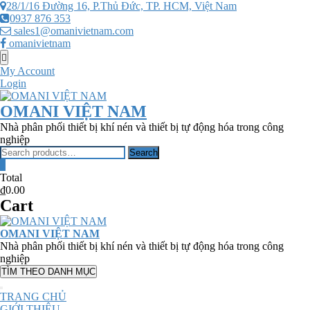
Skip
28/1/16 Đường 16, P.Thủ Đức, TP. HCM, Việt Nam
to
0937 876 353
content
sales1@omanivietnam.com
omanivietnam
Topbar
Menu
My Account
Login
OMANI VIỆT NAM
Nhà phân phối thiết bị khí nén và thiết bị tự động hóa trong công
nghiệp
Search
Search
for:
0
Total
₫0.00
Cart
OMANI VIỆT NAM
Nhà phân phối thiết bị khí nén và thiết bị tự động hóa trong công
nghiệp
TÌM THEO DANH MỤC
TRANG CHỦ
GIỚI THIỆU