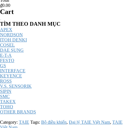
Total
₫0.00
Cart
Catalog
TÌM THEO DANH MỤC
Menu
APEX
NORDSON
ITOH DENKI
COSEL
DAE SUNG
E-T-A
FESTO
GS
INTERFACE
KEYENCE
ROSS
V.S. SENSORIK
SIPIN
SMC
TAKEX
TOHO
OTHER BRANDS
Category:
TAIE
Tags:
Bộ điều khiển
,
Đại lý TAIE Việt Nam
,
TAIE
Việt Nam