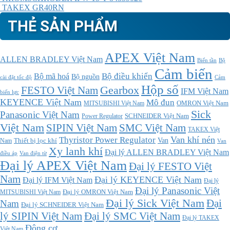
TAKEX GR40RN
THẺ SẢN PHẨM
APEX Việt Nam
ALLEN BRADLEY Việt Nam
Bộ
Biến tần
Cảm biến
Bộ điều khiển
Bộ mã hoá
Bộ nguồn
cài đặt tốc độ
Cảm
Hộp số
Gearbox
FESTO Việt Nam
IFM Việt Nam
biến lực
KEYENCE Việt Nam
Mô đun
MITSUBISHI Việt Nam
OMRON Việt Nam
Sick
Panasonic Việt Nam
SCHNEIDER Việt Nam
Power Regulator
Việt Nam
SMC Việt Nam
SIPIN Việt Nam
TAKEX Việt
Thyristor Power Regulator
Van khí nén
Thiết bị lọc khí
Van
Nam
Van
Xy lanh khí
Đại lý ALLEN BRADLEY Việt Nam
điều áp
Van điện từ
Đại lý APEX Việt Nam
Đại lý FESTO Việt
Nam
Đại lý KEYENCE Việt Nam
Đại lý IFM Việt Nam
Đại lý
Đại lý Panasonic Việt
MITSUBISHI Việt Nam
Đại lý OMRON Việt Nam
Đại lý Sick Việt Nam
Đại
Nam
Đại lý SCHNEIDER Việt Nam
Đại lý SMC Việt Nam
lý SIPIN Việt Nam
Đại lý TAKEX
Động cơ
Việt Nam