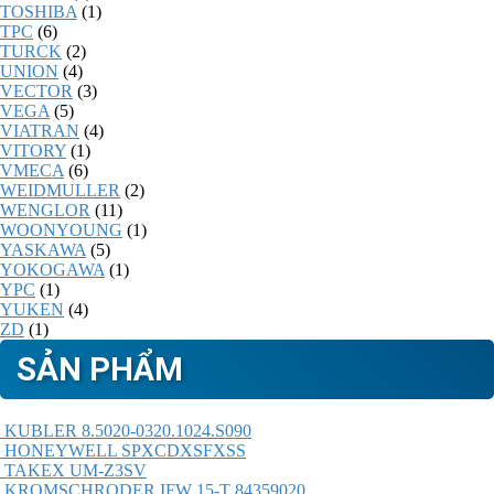
TOSHIBA
(1)
TPC
(6)
TURCK
(2)
UNION
(4)
VECTOR
(3)
VEGA
(5)
VIATRAN
(4)
VITORY
(1)
VMECA
(6)
WEIDMULLER
(2)
WENGLOR
(11)
WOONYOUNG
(1)
YASKAWA
(5)
YOKOGAWA
(1)
YPC
(1)
YUKEN
(4)
ZD
(1)
SẢN PHẨM
KUBLER 8.5020-0320.1024.S090
HONEYWELL SPXCDXSFXSS
TAKEX UM-Z3SV
KROMSCHRODER IFW 15-T 84359020