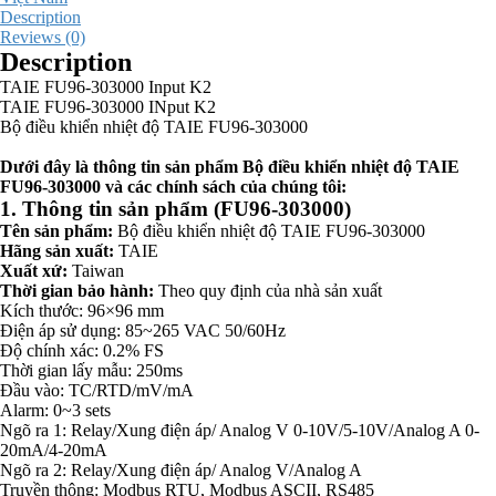
Description
Reviews (0)
Description
TAIE FU96-303000 Input K2
TAIE FU96-303000 INput K2
Bộ điều khiển nhiệt độ TAIE FU96-303000
Dưới đây là thông tin sản phẩm Bộ điều khiển nhiệt độ TAIE
FU96-303000 và các chính sách của chúng tôi:
1. Thông tin sản phẩm (FU96-303000)
Tên sản phẩm:
Bộ điều khiển nhiệt độ TAIE FU96-303000
Hãng sản xuất:
TAIE
Xuất xứ:
Taiwan
Thời gian bảo hành:
Theo quy định của nhà sản xuất
Kích thước: 96×96 mm
Điện áp sử dụng: 85~265 VAC 50/60Hz
Độ chính xác: 0.2% FS
Thời gian lấy mẫu: 250ms
Đầu vào: TC/RTD/mV/mA
Alarm: 0~3 sets
Ngõ ra 1: Relay/Xung điện áp/ Analog V 0-10V/5-10V/Analog A 0-
20mA/4-20mA
Ngõ ra 2: Relay/Xung điện áp/ Analog V/Analog A
Truyền thông: Modbus RTU, Modbus ASCII, RS485