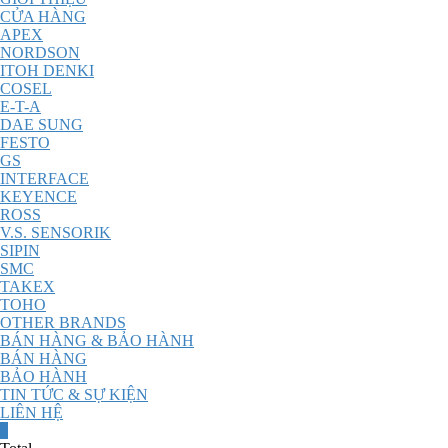
CỬA HÀNG
APEX
NORDSON
ITOH DENKI
COSEL
E-T-A
DAE SUNG
FESTO
GS
INTERFACE
KEYENCE
ROSS
V.S. SENSORIK
SIPIN
SMC
TAKEX
TOHO
OTHER BRANDS
BÁN HÀNG & BẢO HÀNH
BÁN HÀNG
BẢO HÀNH
TIN TỨC & SỰ KIỆN
LIÊN HỆ
0