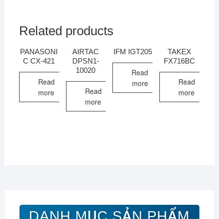
Related products
PANASONI
AIRTAC
IFM IGT205
TAKEX
C CX-421
DPSN1-
FX716BC
10020
Read
Read
Read
more
Read
more
more
more
DANH MỤC SẢN PHẨM