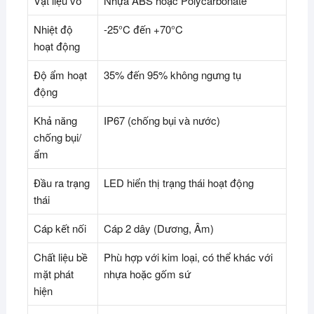
Vật liệu vỏ
Nhựa ABS hoặc Polycarbonate
Nhiệt độ
-25°C đến +70°C
hoạt động
Độ ẩm hoạt
35% đến 95% không ngưng tụ
động
Khả năng
IP67 (chống bụi và nước)
chống bụi/
ẩm
Đầu ra trạng
LED hiển thị trạng thái hoạt động
thái
Cáp kết nối
Cáp 2 dây (Dương, Âm)
Chất liệu bề
Phù hợp với kim loại, có thể khác với
mặt phát
nhựa hoặc gốm sứ
hiện