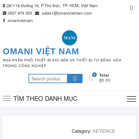
Skip
28/1/16 Đường 16, P.Thủ Đức, TP. HCM, Việt Nam
Top
to
0937 876 353
sales1@omanivietnam.com
Me
content
omanivietnam
OMANI VIỆT NAM
NHÀ PHÂN PHỐI THIẾT BỊ KHÍ NÉN VÀ THIẾT BỊ TỰ ĐỘNG HÓA
TRONG CÔNG NGHIỆP
0
Total
Search
₫0.00
for:
TÌM THEO DANH MỤC
Category:
KEYENCE